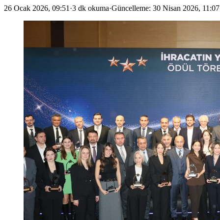
26 Ocak 2026, 09:51
·
3 dk okuma
·
Güncelleme
:
30 Nisan 2026, 11:07