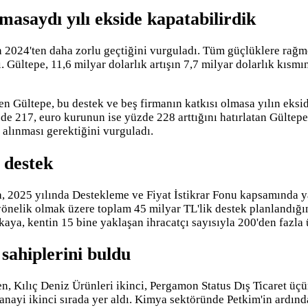
asaydı yılı ekside kapatabilirdik
 2024'ten daha zorlu geçtiğini vurguladı. Tüm güçlüklere rağmen
adı. Gültepe, 11,6 milyar dolarlık artışın 7,7 milyar dolarlık kı
eken Gültepe, bu destek ve beş firmanın katkısı olmasa yılın eks
e 217, euro kurunun ise yüzde 228 arttığını hatırlatan Gültepe
alınması gerektiğini vurguladı.
 destek
 2025 yılında Destekleme ve Fiyat İstikrar Fonu kapsamında ya
yönelik olmak üzere toplam 45 milyar TL'lik destek planlandığını
aya, kentin 15 bine yaklaşan ihracatçı sayısıyla 200'den fazla ü
sahiplerini buldu
n, Kılıç Deniz Ürünleri ikinci, Pergamon Status Dış Ticaret üçü
Sanayi ikinci sırada yer aldı. Kimya sektöründe Petkim'in ardı