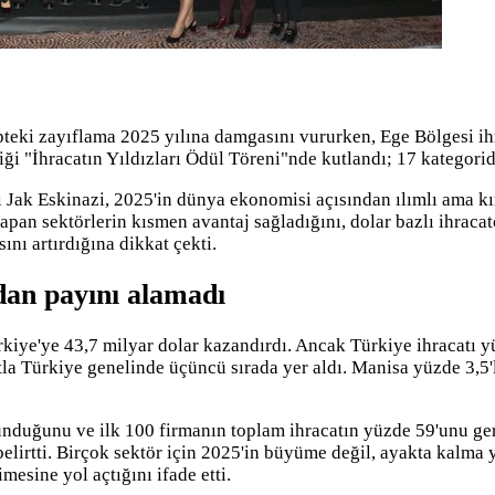
epteki zayıflama 2025 yılına damgasını vururken, Ege Bölgesi ihr
diği "İhracatın Yıldızları Ödül Töreni"nde kutlandı; 17 kategori
 Jak Eskinazi, 2025'in dünya ekonomisi açısından ılımlı ama kı
apan sektörlerin kısmen avantaj sağladığını, dolar bazlı ihracat
nı artırdığına dikkat çekti.
ndan payını alamadı
kiye'ye 43,7 milyar dolar kazandırdı. Ancak Türkiye ihracatı yü
catla Türkiye genelinde üçüncü sırada yer aldı. Manisa yüzde 3,5
nduğunu ve ilk 100 firmanın toplam ihracatın yüzde 59'unu gerç
 belirtti. Birçok sektör için 2025'in büyüme değil, ayakta kalm
esine yol açtığını ifade etti.