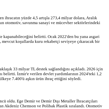
 ihracatın yüzde 4,5 artışla 273,4 milyar dolara, Aralık
smının otomotiv, savunma sanayi ve mücevher sektörlerindeki
ide kapanabileceğini belirtti. Ocak 2022'den bu yana asgari
, mevcut koşullarda kuru rekabetçi seviyeye çıkaracak bir
klaşık 33 milyar TL destek sağlandığını açıkladı. 2026 için
 belirtti. İzmir'e verilen devlet yardımlarının 2024'teki 1,2
lkeye 7.400'ü aşkın ürün ihraç ettiğini söyledi.
ncü oldu. Ege Demir ve Demir Dışı Metaller İhracatçıları
ndan Akdeniz Chemson ve Polibak Plastik sıralandı. Otomotiv