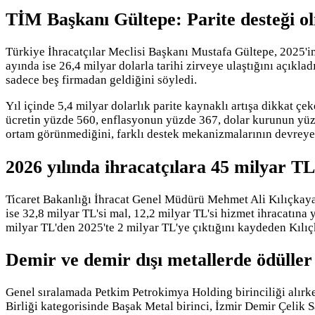
TİM Başkanı Gültepe: Parite desteği olm
Türkiye İhracatçılar Meclisi Başkanı Mustafa Gültepe, 2025'in
ayında ise 26,4 milyar dolarla tarihi zirveye ulaştığını açıkl
sadece beş firmadan geldiğini söyledi.
Yıl içinde 5,4 milyar dolarlık parite kaynaklı artışa dikkat ç
ücretin yüzde 560, enflasyonun yüzde 367, dolar kurunun yüzd
ortam görünmediğini, farklı destek mekanizmalarının devreye 
2026 yılında ihracatçılara 45 milyar TL
Ticaret Bakanlığı İhracat Genel Müdürü Mehmet Ali Kılıçkaya,
ise 32,8 milyar TL'si mal, 12,2 milyar TL'si hizmet ihracatına 
milyar TL'den 2025'te 2 milyar TL'ye çıktığını kaydeden Kılıçk
Demir ve demir dışı metallerde ödüller 
Genel sıralamada Petkim Petrokimya Holding birinciliği alırke
Birliği kategorisinde Başak Metal birinci, İzmir Demir Çelik 