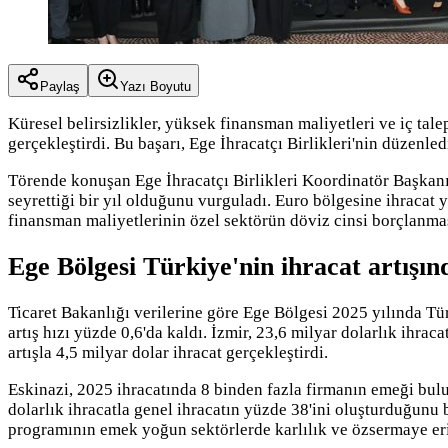
Paylaş
Yazı Boyutu
Küresel belirsizlikler, yüksek finansman maliyetleri ve iç tal
gerçekleştirdi. Bu başarı, Ege İhracatçı Birlikleri'nin düzenle
Törende konuşan Ege İhracatçı Birlikleri Koordinatör Başkanı
seyrettiği bir yıl olduğunu vurguladı. Euro bölgesine ihracat y
finansman maliyetlerinin özel sektörün döviz cinsi borçlanması
Ege Bölgesi Türkiye'nin ihracat artışı
Ticaret Bakanlığı verilerine göre Ege Bölgesi 2025 yılında Tür
artış hızı yüzde 0,6'da kaldı. İzmir, 23,6 milyar dolarlık ihra
artışla 4,5 milyar dolar ihracat gerçekleştirdi.
Eskinazi, 2025 ihracatında 8 binden fazla firmanın emeği bulu
dolarlık ihracatla genel ihracatın yüzde 38'ini oluşturduğunu
programının emek yoğun sektörlerde karlılık ve özsermaye erim