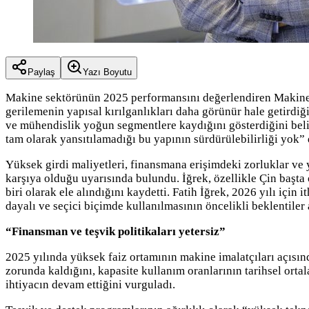
Paylaş
Yazı Boyutu
Makine sektörünün 2025 performansını değerlendiren Makine İm
gerilemenin yapısal kırılganlıkları daha görünür hale getirdiğ
ve mühendislik yoğun segmentlere kaydığını gösterdiğini belir
tam olarak yansıtılamadığı bu yapının sürdürülebilirliği yok” 
Yüksek girdi maliyetleri, finansmana erişimdeki zorluklar ve y
karşıya olduğu uyarısında bulundu. İğrek, özellikle Çin başta 
biri olarak ele alındığını kaydetti. Fatih İğrek, 2026 yılı için 
dayalı ve seçici biçimde kullanılmasının öncelikli beklentiler 
“Finansman ve teşvik politikaları yetersiz”
2025 yılında yüksek faiz ortamının makine imalatçıları açısınd
zorunda kaldığını, kapasite kullanım oranlarının tarihsel orta
ihtiyacın devam ettiğini vurguladı.