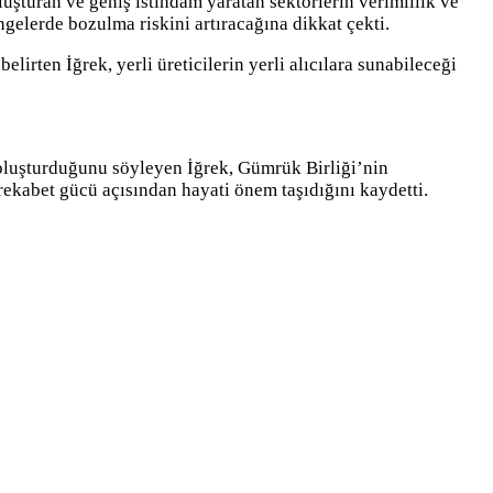
uşturan ve geniş istihdam yaratan sektörlerin verimlilik ve
gelerde bozulma riskini artıracağına dikkat çekti.
irten İğrek, yerli üreticilerin yerli alıcılara sunabileceği
ik oluşturduğunu söyleyen İğrek, Gümrük Birliği’nin
ekabet gücü açısından hayati önem taşıdığını kaydetti.