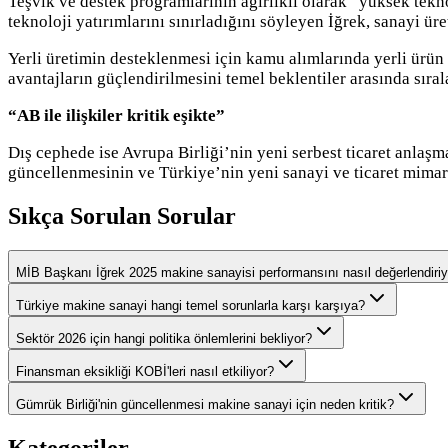
Teşvik ve destek programlarının ağırlıklı olarak “yüksek tekno
teknoloji yatırımlarını sınırladığını söyleyen İğrek, sanayi 
Yerli üretimin desteklenmesi için kamu alımlarında yerli ürün l
avantajların güçlendirilmesini temel beklentiler arasında sıral
“AB ile ilişkiler kritik eşikte”
Dış cephede ise Avrupa Birliği’nin yeni serbest ticaret anlaşm
güncellenmesinin ve Türkiye’nin yeni sanayi ve ticaret mimar
Sıkça Sorulan Sorular
MİB Başkanı İğrek 2025 makine sanayisi performansını nasıl değerlendiriy
Türkiye makine sanayi hangi temel sorunlarla karşı karşıya?
Sektör 2026 için hangi politika önlemlerini bekliyor?
Finansman eksikliği KOBİ'leri nasıl etkiliyor?
Gümrük Birliği'nin güncellenmesi makine sanayi için neden kritik?
Kategoriler