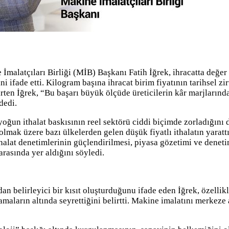
alatçıları Birliği (MİB) Başkanı Fatih İğrek, ihracatta değer 
ini ifade etti. Kilogram başına ihracat birim fiyatının tarihsel
ten İğrek, “Bu başarı büyük ölçüde üreticilerin kâr marjlarından
dedi.
oğun ithalat baskısının reel sektörü ciddi biçimde zorladığını d
olmak üzere bazı ülkelerden gelen düşük fiyatlı ithalatın yarat
ithalat denetimlerinin güçlendirilmesi, piyasa gözetimi ve denetim
arasında yer aldığını söyledi.
an belirleyici bir kısıt oluşturduğunu ifade eden İğrek, özellik
lamaların altında seyrettiğini belirtti. Makine imalatını merke