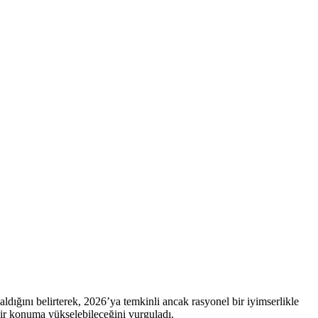
kaldığını belirterek, 2026’ya temkinli ancak rasyonel bir iyimserlikle
 bir konuma yükselebileceğini vurguladı.