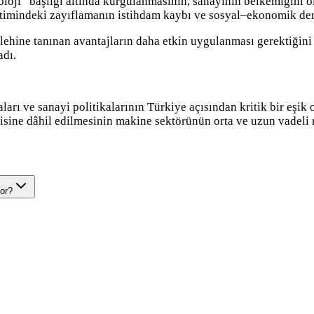
loji” başlığı altında kurgulanmasının, sanayinin belkemiğini ol
üretimindeki zayıflamanın istihdam kaybı ve sosyal–ekonomik den
ehine tanınan avantajların daha etkin uygulanması gerektiğini bel
adı.
aları ve sanayi politikalarının Türkiye açısından kritik bir eş
isine dâhil edilmesinin makine sektörünün orta ve uzun vadeli r
or?