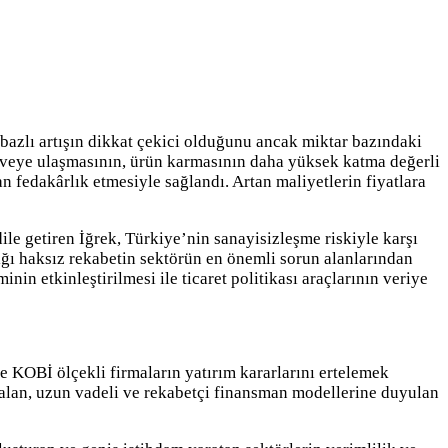
bazlı artışın dikkat çekici olduğunu ancak miktar bazındaki
 zirveye ulaşmasının, ürün karmasının daha yüksek katma değerli
 fedakârlık etmesiyle sağlandı. Artan maliyetlerin fiyatlara
ile getiren İğrek, Türkiye’nin sanayisizleşme riskiyle karşı
tığı haksız rekabetin sektörün en önemli sorun alanlarından
inin etkinleştirilmesi ile ticaret politikası araçlarının veriye
le KOBİ ölçekli firmaların yatırım kararlarını ertelemek
ze alan, uzun vadeli ve rekabetçi finansman modellerine duyulan