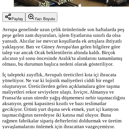
Paylaş
Yazı Boyutu
Avrupa genelinde uzun çelik ürünlerinde son haftalarda peş
peşe gelen zam duyuruları, işlem fiyatlarına sınırlı da olsa
yansıdı. Alıcılar ise mevcut koşullarda ek artışlara ihtiyatlı
yaklaşıyor. Batı ve Güney Avrupa'dan gelen bilgilere göre
talep var ancak Ocak beklentilerin altında kaldı. Birçok
alıcının yıl sonu öncesinde Aralık'ta alımlarını tamamlamış
olması, bu durumun başlıca nedeni olarak gösteriliyor.
İç talepteki zayıflık, Avrupalı üreticileri kıta içi ihracata
yöneltiyor. Ne var ki lojistik maliyetleri ciddi bir engel
oluşturuyor. Üreticilerden gelen açıklamalara göre taşıma
maliyetleri rekor seviyelere ulaştı. İsviçre, Almanya ve
Fransa'da uzun süredir yağış düşmemesi nehir taşımacılığını
aksatıyor, gemi kapasitesi kısıtlı ve bazı teslimatlar
gecikiyor. Ürünü yurt dışına sevk etmek, yurt içi kamyon
taşımacılığının neredeyse iki katına mal oluyor. Buna
rağmen fabrikalar sipariş defterlerini doldurmak ve üretim
yavaşlamalarını önlemek için ihracattan vazgeçemiyor.