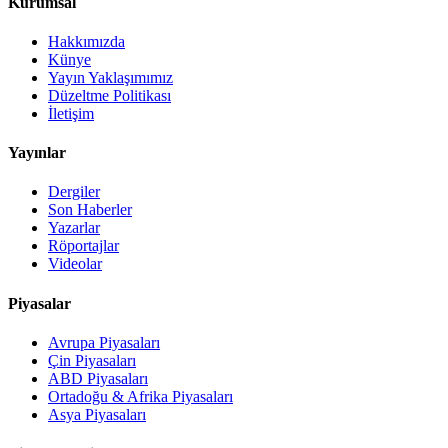
Kurumsal
Hakkımızda
Künye
Yayın Yaklaşımımız
Düzeltme Politikası
İletişim
Yayınlar
Dergiler
Son Haberler
Yazarlar
Röportajlar
Videolar
Piyasalar
Avrupa Piyasaları
Çin Piyasaları
ABD Piyasaları
Ortadoğu & Afrika Piyasaları
Asya Piyasaları