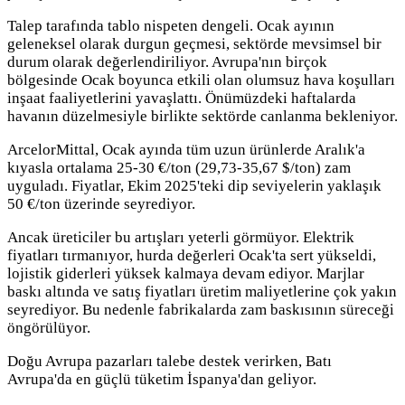
Talep tarafında tablo nispeten dengeli. Ocak ayının
geleneksel olarak durgun geçmesi, sektörde mevsimsel bir
durum olarak değerlendiriliyor. Avrupa'nın birçok
bölgesinde Ocak boyunca etkili olan olumsuz hava koşulları
inşaat faaliyetlerini yavaşlattı. Önümüzdeki haftalarda
havanın düzelmesiyle birlikte sektörde canlanma bekleniyor.
ArcelorMittal, Ocak ayında tüm uzun ürünlerde Aralık'a
kıyasla ortalama 25-30 €/ton (29,73-35,67 $/ton) zam
uyguladı. Fiyatlar, Ekim 2025'teki dip seviyelerin yaklaşık
50 €/ton üzerinde seyrediyor.
Ancak üreticiler bu artışları yeterli görmüyor. Elektrik
fiyatları tırmanıyor, hurda değerleri Ocak'ta sert yükseldi,
lojistik giderleri yüksek kalmaya devam ediyor. Marjlar
baskı altında ve satış fiyatları üretim maliyetlerine çok yakın
seyrediyor. Bu nedenle fabrikalarda zam baskısının süreceği
öngörülüyor.
Doğu Avrupa pazarları talebe destek verirken, Batı
Avrupa'da en güçlü tüketim İspanya'dan geliyor.