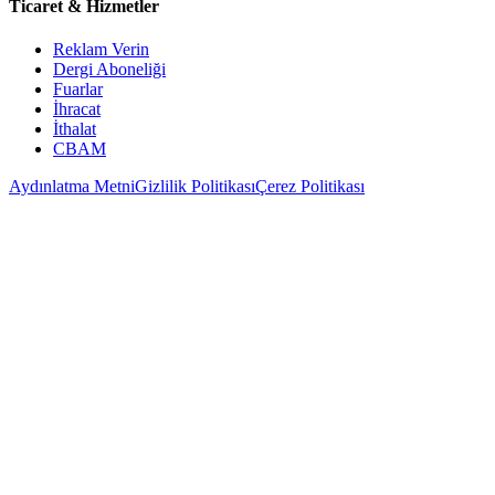
Ticaret & Hizmetler
Reklam Verin
Dergi Aboneliği
Fuarlar
İhracat
İthalat
CBAM
Aydınlatma Metni
Gizlilik Politikası
Çerez Politikası