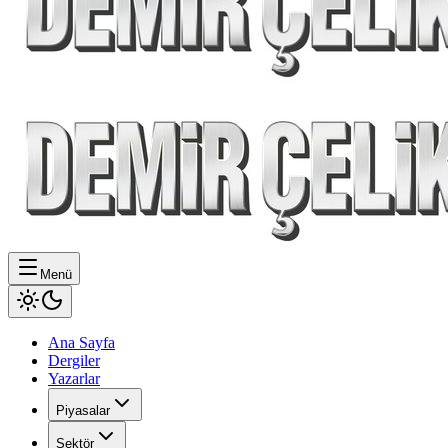
Menü
Ana Sayfa
Dergiler
Yazarlar
Piyasalar
Sektör