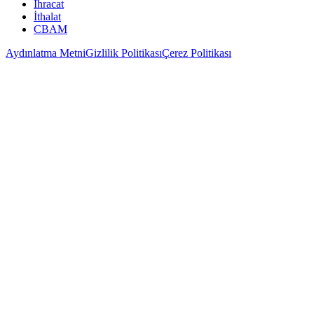
İhracat
İthalat
CBAM
Aydınlatma Metni
Gizlilik Politikası
Çerez Politikası