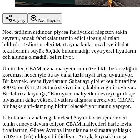
Paylaş
Yazı Boyutu
Noel tatilinin ardından piyasa faaliyetleri nispeten sakin
seyretti, ancak fabrikalar tatmin edici sipariş alımları
bildirdi. Teslim süreleri Mart ayına kadar uzadı ve ithalat
tekliflerinin büyük ölçüde bulunmadığı veya yerel fiyatların
çok altında olmadığı belirtiliyor.
Üreticiler, CBAM levha maliyetlerinin özellikle belirsizliğini
koruması nedeniyle bu ay daha fazla fiyat artışı uyguluyor.
Bir kaynak, levha fiyatlarının Şubat ayı gibi erken bir tarihte
800 €/ton (951,21 $/ton) seviyesine çıkabileceğini söylüyor.
Bir fabrika kaynağı, “Koruyucu maliyetler devreye girdikçe
piyasanın daha yüksek fiyatlara alışması gerekiyor. CBAM,
bir başka anti-damping biçimi olacak” yorumunu yapıyor.
Fabrikalar, levhaları geleneksel Asyalı tedarikçilerinden
temin etmeye devam ediyor. CBAM maliyetleri hariç levha
fiyatlarının, Güney Avrupa limanlarına teslimatta yaklaşık
520$/ton (cfr) olduğu bildiriliyor. Ancak, kaynakların şu