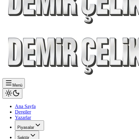
Menü
Ana Sayfa
Dergiler
Yazarlar
Piyasalar
Sektör