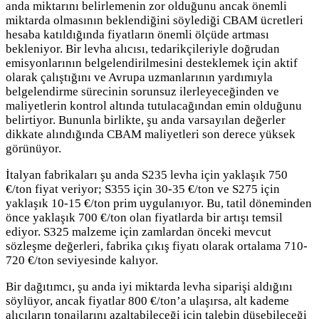
anda miktarını belirlemenin zor olduğunu ancak önemli
miktarda olmasının beklendiğini söylediği CBAM ücretleri
hesaba katıldığında fiyatların önemli ölçüde artması
bekleniyor. Bir levha alıcısı, tedarikçileriyle doğrudan
emisyonlarının belgelendirilmesini desteklemek için aktif
olarak çalıştığını ve Avrupa uzmanlarının yardımıyla
belgelendirme sürecinin sorunsuz ilerleyeceğinden ve
maliyetlerin kontrol altında tutulacağından emin olduğunu
belirtiyor. Bununla birlikte, şu anda varsayılan değerler
dikkate alındığında CBAM maliyetleri son derece yüksek
görünüyor.
İtalyan fabrikaları şu anda S235 levha için yaklaşık 750
€/ton fiyat veriyor; S355 için 30-35 €/ton ve S275 için
yaklaşık 10-15 €/ton prim uygulanıyor. Bu, tatil döneminden
önce yaklaşık 700 €/ton olan fiyatlarda bir artışı temsil
ediyor. S325 malzeme için zamlardan önceki mevcut
sözleşme değerleri, fabrika çıkış fiyatı olarak ortalama 710-
720 €/ton seviyesinde kalıyor.
Bir dağıtımcı, şu anda iyi miktarda levha siparişi aldığını
söylüyor, ancak fiyatlar 800 €/ton’a ulaşırsa, alt kademe
alıcıların tonajlarını azaltabileceği için talebin düşebileceği