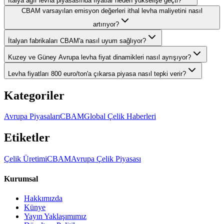
İtalya ağır levha piyasasında fiyatlar neden yükselişe geçti?
CBAM varsayılan emisyon değerleri ithal levha maliyetini nasıl
artırıyor?
İtalyan fabrikaları CBAM'a nasıl uyum sağlıyor?
Kuzey ve Güney Avrupa levha fiyat dinamikleri nasıl ayrışıyor?
Levha fiyatları 800 euro/ton'a çıkarsa piyasa nasıl tepki verir?
Kategoriler
Avrupa Piyasaları
CBAM
Global Çelik Haberleri
Etiketler
Çelik Üretimi
CBAM
Avrupa Çelik Piyasası
Kurumsal
Hakkımızda
Künye
Yayın Yaklaşımımız