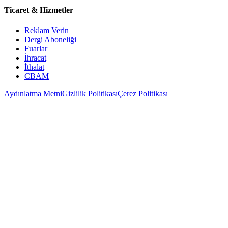
Ticaret & Hizmetler
Reklam Verin
Dergi Aboneliği
Fuarlar
İhracat
İthalat
CBAM
Aydınlatma Metni
Gizlilik Politikası
Çerez Politikası