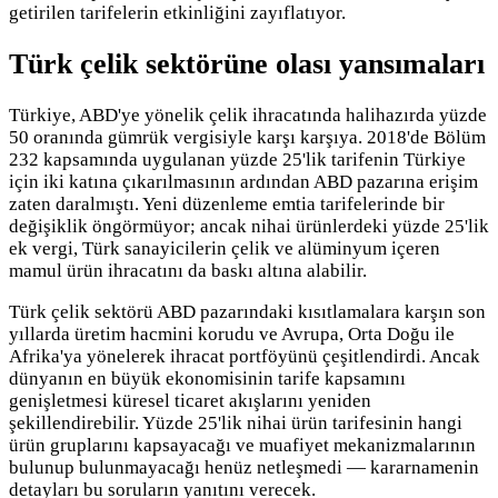
getirilen tarifelerin etkinliğini zayıflatıyor.
Türk çelik sektörüne olası yansımaları
Türkiye, ABD'ye yönelik çelik ihracatında halihazırda yüzde
50 oranında gümrük vergisiyle karşı karşıya. 2018'de Bölüm
232 kapsamında uygulanan yüzde 25'lik tarifenin Türkiye
için iki katına çıkarılmasının ardından ABD pazarına erişim
zaten daralmıştı. Yeni düzenleme emtia tarifelerinde bir
değişiklik öngörmüyor; ancak nihai ürünlerdeki yüzde 25'lik
ek vergi, Türk sanayicilerin çelik ve alüminyum içeren
mamul ürün ihracatını da baskı altına alabilir.
Türk çelik sektörü ABD pazarındaki kısıtlamalara karşın son
yıllarda üretim hacmini korudu ve Avrupa, Orta Doğu ile
Afrika'ya yönelerek ihracat portföyünü çeşitlendirdi. Ancak
dünyanın en büyük ekonomisinin tarife kapsamını
genişletmesi küresel ticaret akışlarını yeniden
şekillendirebilir. Yüzde 25'lik nihai ürün tarifesinin hangi
ürün gruplarını kapsayacağı ve muafiyet mekanizmalarının
bulunup bulunmayacağı henüz netleşmedi — kararnamenin
detayları bu soruların yanıtını verecek.