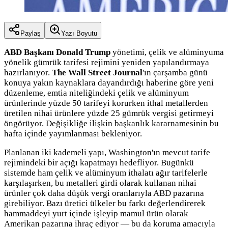
Paylaş
Yazı Boyutu
ABD Başkanı Donald Trump
yönetimi, çelik ve alüminyuma
yönelik gümrük tarifesi rejimini yeniden yapılandırmaya
hazırlanıyor.
The Wall Street Journal
'ın çarşamba günü
konuya yakın kaynaklara dayandırdığı haberine göre yeni
düzenleme, emtia niteliğindeki çelik ve alüminyum
ürünlerinde yüzde 50 tarifeyi korurken ithal metallerden
üretilen nihai ürünlere yüzde 25 gümrük vergisi getirmeyi
öngörüyor. Değişikliğe ilişkin başkanlık kararnamesinin bu
hafta içinde yayımlanması bekleniyor.
Planlanan iki kademeli yapı, Washington'ın mevcut tarife
rejimindeki bir açığı kapatmayı hedefliyor. Bugünkü
sistemde ham çelik ve alüminyum ithalatı ağır tarifelerle
karşılaşırken, bu metalleri girdi olarak kullanan nihai
ürünler çok daha düşük vergi oranlarıyla ABD pazarına
girebiliyor. Bazı üretici ülkeler bu farkı değerlendirerek
hammaddeyi yurt içinde işleyip mamul ürün olarak
Amerikan pazarına ihraç ediyor — bu da koruma amacıyla