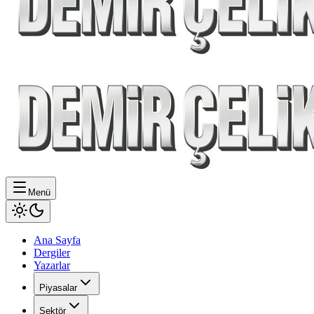
Menü
Ana Sayfa
Dergiler
Yazarlar
Piyasalar
Sektör