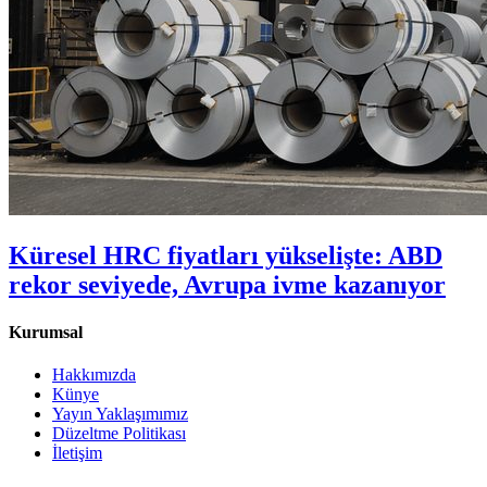
Küresel HRC fiyatları yükselişte: ABD
rekor seviyede, Avrupa ivme kazanıyor
Kurumsal
Hakkımızda
Künye
Yayın Yaklaşımımız
Düzeltme Politikası
İletişim