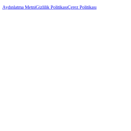
Aydınlatma Metni
Gizlilik Politikası
Çerez Politikası