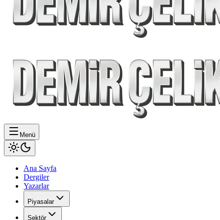
Menü
Ana Sayfa
Dergiler
Yazarlar
Piyasalar
Sektör