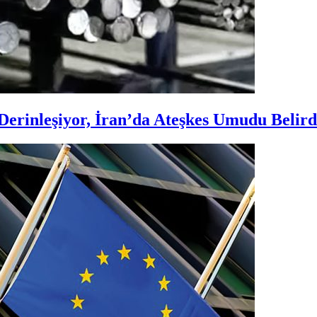
Derinleşiyor, İran’da Ateşkes Umudu Belird