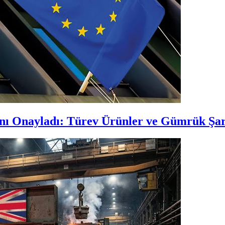
ı Onayladı: Türev Ürünler ve Gümrük Şart