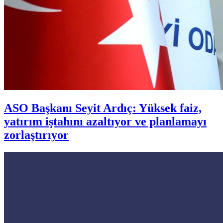
ASO Başkanı Seyit Ardıç: Yüksek faiz,
yatırım iştahını azaltıyor ve planlamayı
zorlaştırıyor