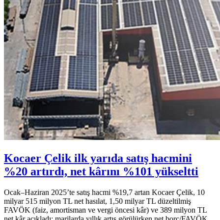
Kocaer Çelik ilk yarıda satış hacmini
%20 artırdı, net kârını %101 yükseltti
Ocak–Haziran 2025’te satış hacmi %19,7 artan Kocaer Çelik, 10
milyar 515 milyon TL net hasılat, 1,50 milyar TL düzeltilmiş
FAVÖK (faiz, amortisman ve vergi öncesi kâr) ve 389 milyon TL
net kâr açıkladı; marjlarda yıllık artış görülürken net borç/FAVÖK