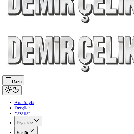
Menü
Ana Sayfa
Dergiler
Yazarlar
Piyasalar
Sektör