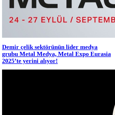
Demir çelik sektörünün lider medya
grubu Metal Medya, Metal Expo Eurasia
2025’te yerini alıyor!