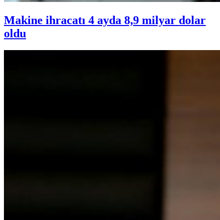
Makine ihracatı 4 ayda 8,9 milyar dolar
oldu