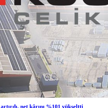
artırdı, net kârını %101 yükseltti