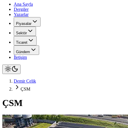
Ana Sayfa
Dergiler
Yazarlar
Piyasalar
Sektör
Ticaret
Gündem
İletişim
Demir Çelik
ÇSM
ÇSM