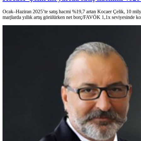
Ocak–Haziran 2025’te satış hacmi %19,7 artan Kocaer Çelik, 10 milya
marjlarda yıllık artış görülürken net borç/FAVÖK 1,1x seviyesinde k