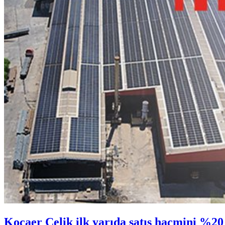
Kocaer Çelik ilk yarıda satış hacmini %20 