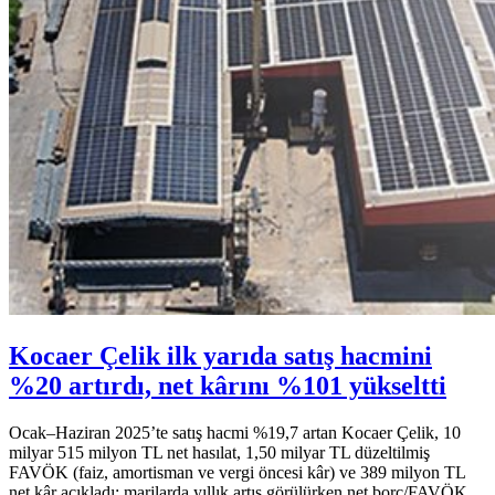
Kocaer Çelik ilk yarıda satış hacmini
%20 artırdı, net kârını %101 yükseltti
Ocak–Haziran 2025’te satış hacmi %19,7 artan Kocaer Çelik, 10
milyar 515 milyon TL net hasılat, 1,50 milyar TL düzeltilmiş
FAVÖK (faiz, amortisman ve vergi öncesi kâr) ve 389 milyon TL
net kâr açıkladı; marjlarda yıllık artış görülürken net borç/FAVÖK