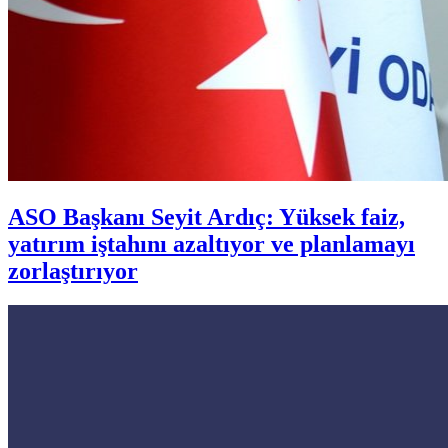
ASO Başkanı Seyit Ardıç: Yüksek faiz,
yatırım iştahını azaltıyor ve planlamayı
zorlaştırıyor