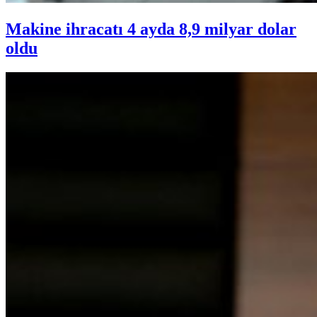
Makine ihracatı 4 ayda 8,9 milyar dolar
oldu