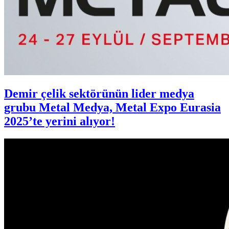
Demir çelik sektörünün lider medya
grubu Metal Medya, Metal Expo Eurasia
2025’te yerini alıyor!