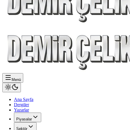
Menü
Ana Sayfa
Dergiler
Yazarlar
Piyasalar
Sektör