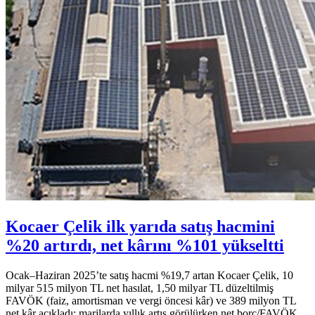
Kocaer Çelik ilk yarıda satış hacmini
%20 artırdı, net kârını %101 yükseltti
Ocak–Haziran 2025’te satış hacmi %19,7 artan Kocaer Çelik, 10
milyar 515 milyon TL net hasılat, 1,50 milyar TL düzeltilmiş
FAVÖK (faiz, amortisman ve vergi öncesi kâr) ve 389 milyon TL
net kâr açıkladı; marjlarda yıllık artış görülürken net borç/FAVÖK