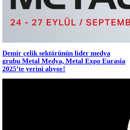
Demir çelik sektörünün lider medya
grubu Metal Medya, Metal Expo Eurasia
2025’te yerini alıyor!