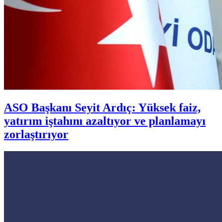
ASO Başkanı Seyit Ardıç: Yüksek faiz,
yatırım iştahını azaltıyor ve planlamayı
zorlaştırıyor