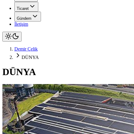
Ticaret
Gündem
İletişim
Demir Çelik
DÜNYA
DÜNYA