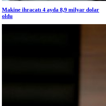
Makine ihracatı 4 ayda 8,9 milyar dolar
oldu