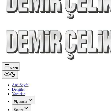
Menü
Ana Sayfa
Dergiler
Yazarlar
Piyasalar
Sektör