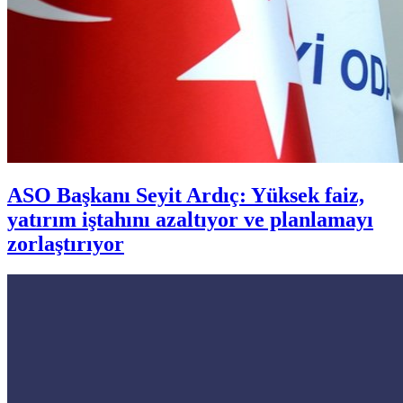
ASO Başkanı Seyit Ardıç: Yüksek faiz,
yatırım iştahını azaltıyor ve planlamayı
zorlaştırıyor