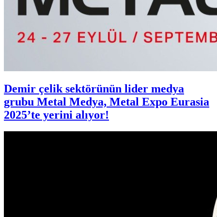
Demir çelik sektörünün lider medya
grubu Metal Medya, Metal Expo Eurasia
2025’te yerini alıyor!