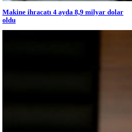
Makine ihracatı 4 ayda 8,9 milyar dolar
oldu