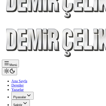
Menü
Ana Sayfa
Dergiler
Yazarlar
Piyasalar
Sektör