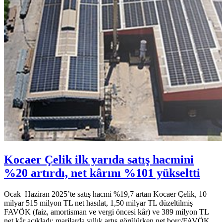
Kocaer Çelik ilk yarıda satış hacmini
%20 artırdı, net kârını %101 yükseltti
Ocak–Haziran 2025’te satış hacmi %19,7 artan Kocaer Çelik, 10
milyar 515 milyon TL net hasılat, 1,50 milyar TL düzeltilmiş
FAVÖK (faiz, amortisman ve vergi öncesi kâr) ve 389 milyon TL
net kâr açıkladı; marjlarda yıllık artış görülürken net borç/FAVÖK